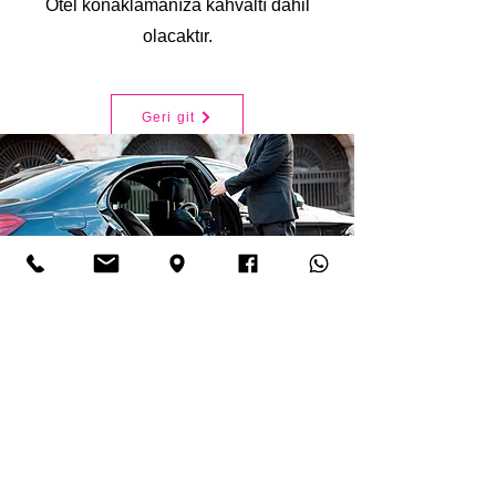
Otel konaklamanıza kahvaltı dahil
olacaktır.
Geri git
Affiliated Member Driving Schools