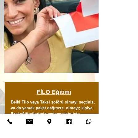
FİLO
Eğitimi
Belki Filo veya Taksi şoförü olmayı seçtiniz,
ya da yemek paket dağıtıcısı olmayı; kişiye
özel eğitimilerimiz sadece sizin için
hazırlanmıştır